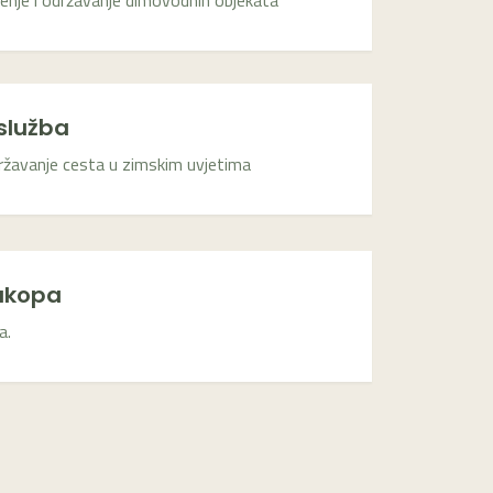
ćenje i održavanje dimovodnih objekata
služba
državanje cesta u zimskim uvjetima
ukopa
a.