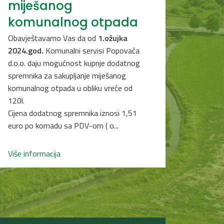
miješanog
komunalnog otpada
Obavještavamo Vas da od
1.ožujka
2024.god.
Komunalni servisi Popovača
d.o.o. daju mogućnost kupnje dodatnog
spremnika za sakupljanje miješanog
komunalnog otpada u obliku vreće od
120l.
Cijena dodatnog spremnika iznosi 1,51
euro po komadu sa PDV-om ( o...
Više informacija