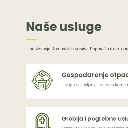
Naše usluge
U poslovanju Komunalnih servisa Popovača d.o.o. obuh
Gospodarenje otp
Usluga sakupljanja i odvoza komu
Groblja i pogrebne us