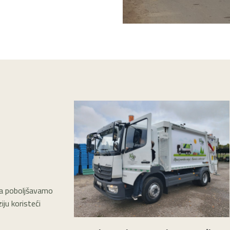
ima poboljšavamo
ju koristeći