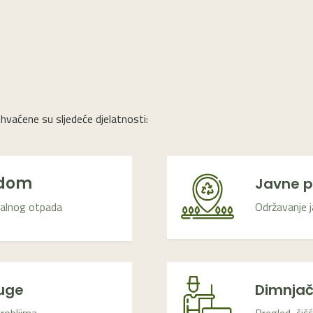
vaćene su sljedeće djelatnosti:
adom
Javne p
nalnog otpada
Održavanje j
luge
Dimnjač