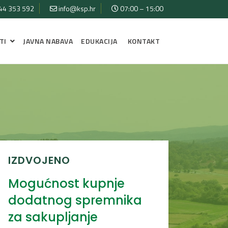
44 353 592
info@ksp.hr
07:00 – 15:00
TI
JAVNA NABAVA
EDUKACIJA
KONTAKT
IZDVOJENO
Mogućnost kupnje
dodatnog spremnika
za sakupljanje