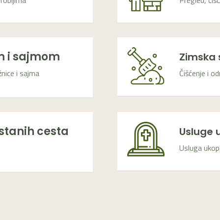
grobljima
Pregled, čiš
m i sajmom
Zimska 
žnice i sajma
Čišćenje i o
stanih cesta
Usluge 
Usluga ukop