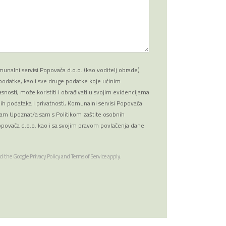
*
unalni servisi Popovača d.o.o. (kao voditelj obrade)
datke, kao i sve druge podatke koje učinim
snosti, može koristiti i obrađivati u svojim evidencijama
nih podataka i privatnosti, Komunalni servisi Popovača
 sam Upoznat/a sam s Politikom zaštite osobnih
povača d.o.o. kao i sa svojim pravom povlačenja dane
nd the Google
Privacy Policy
and
Terms of Service
apply.