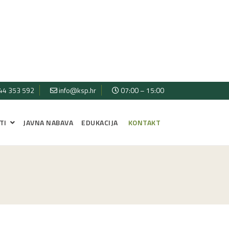
44 353 592
info@ksp.hr
07:00 – 15:00
TI
JAVNA NABAVA
EDUKACIJA
KONTAKT