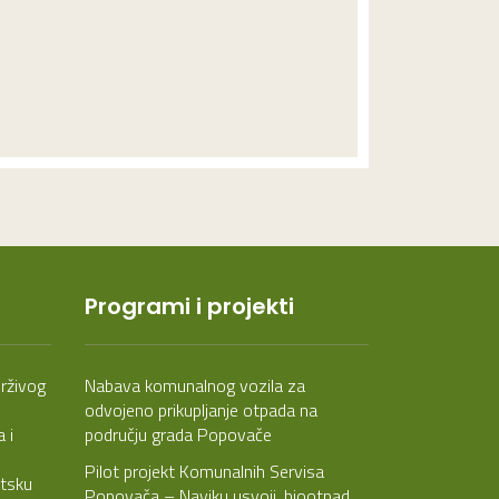
Programi i projekti
rživog
Nabava komunalnog vozila za
odvojeno prikupljanje otpada na
 i
području grada Popovače
Pilot projekt Komunalnih Servisa
etsku
Popovača – Naviku usvoji, biootpad