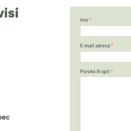
isi
Ime
*
E-mail adresa
*
Poruka ili upit
*
oec