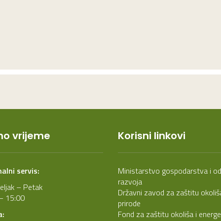
o vrijeme
Korisni linkovi
lni servis:
Ministarstvo gospodarstva i od
razvoja
eljak – Petak
Državni zavod za zaštitu okoliša
– 15:00
prirode
a:
Fond za zaštitu okoliša i energ