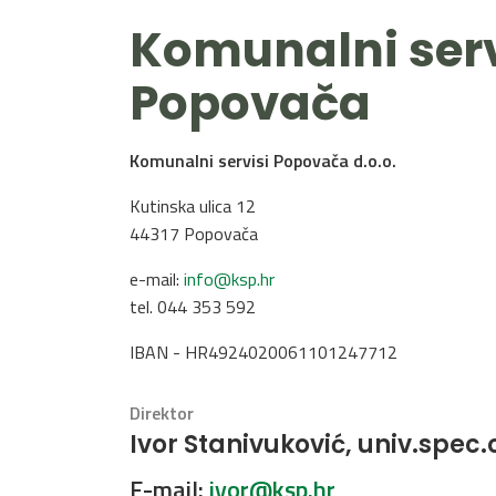
Komunalni serv
Popovača
Komunalni servisi Popovača d.o.o.
Kutinska ulica 12
44317 Popovača
e-mail:
info@ksp.hr
tel. 044 353 592
IBAN - HR4924020061101247712
Direktor
Ivor Stanivuković, univ.spec.
E-mail:
ivor@ksp.hr