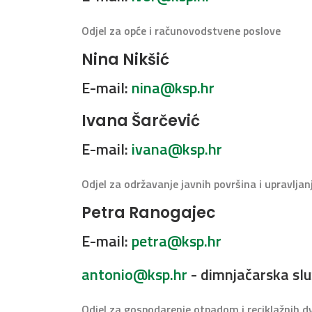
Odjel za opće i računovodstvene poslove
Nina Nikšić
E-mail:
nina@ksp.hr
Ivana Šarčević
E-mail:
ivana@ksp.hr
Odjel za održavanje javnih površina i upravljan
Petra Ranogajec
E-mail:
petra@ksp.hr
antonio@ksp.hr
- dimnjačarska sl
Odjel za gospodarenje otpadom i reciklažnih d