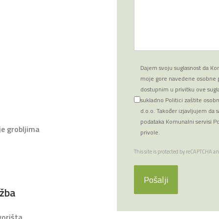
Terms of Service
Dajem svoju suglasnost da Kom
moje gore navedene osobne po
dostupnim u privitku ove sugla
sukladno Politici zaštite osob
d.o.o. Također izjavljujem da
podataka Komunalni servisi Po
je grobljima
privole.
reCAPTCHA
*
This site is protected by reCAPTCHA a
Pošalji
užba
vorišta