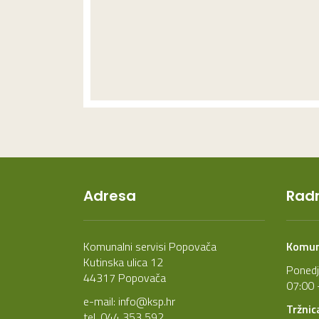
Adresa
Radn
Komunalni servisi Popovača
Komuna
Kutinska ulica 12
Ponedj
44317 Popovača
07:00 
e-mail:
info@ksp.hr
Tržnic
tel. 044 353 592