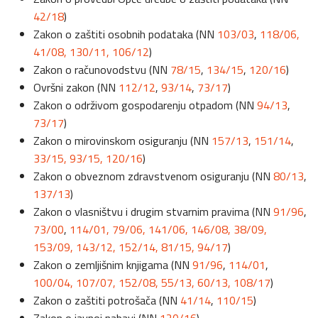
42/18
)
Zakon o zaštiti osobnih podataka (NN
103/03
,
118/06,
41/08,
130/11,
106/12
)
Zakon o računovodstvu (NN
78/15
,
134/15
,
120/16
)
Ovršni zakon (NN
112/12
,
93/14
,
73/17
)
Zakon o održivom gospodarenju otpadom (NN
94/13
,
73/17
)
Zakon o mirovinskom osiguranju (NN
157/13
,
151/14
,
33/15,
93/15,
120/16
)
Zakon o obveznom zdravstvenom osiguranju (NN
80/13
,
137/13
)
Zakon o vlasništvu i drugim stvarnim pravima (NN
91/96
,
73/00
,
114/01,
79/06,
141/06,
146/08,
38/09,
153/09,
143/12,
152/14,
81/15,
94/17
)
Zakon o zemljišnim knjigama (NN
91/96
,
114/01
,
100/04,
107/07,
152/08,
55/13,
60/13,
108/17
)
Zakon o zaštiti potrošača (NN
41/14
,
110/15
)