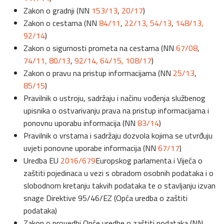
Zakon o gradnji (NN
153/13
,
20/17
)
Zakon o cestama (NN
84/11
,
22/13,
54/13
,
148/13,
92/14
)
Zakon o sigurnosti prometa na cestama (NN
67/08
,
74/11,
80/13
,
92/14,
64/15,
108/17
)
Zakon o pravu na pristup informacijama (NN
25/13
,
85/15
)
Pravilnik o ustroju, sadržaju i načinu vođenja službenog
upisnika o ostvarivanju prava na pristup informacijama i
ponovnu uporabu informacija (NN
83/14
)
Pravilnik o vrstama i sadržaju dozvola kojima se utvrđuju
uvjeti ponovne uporabe informacija (NN
67/17
)
Uredba EU
2016/679
Europskog parlamenta i Vijeća o
zaštiti pojedinaca u vezi s obradom osobnih podataka i o
slobodnom kretanju takvih podataka te o stavljanju izvan
snage Direktive 95/46/EZ (Opća uredba o zaštiti
podataka)
Zakon o provedbi Opće uredbe o zaštiti podataka (NN