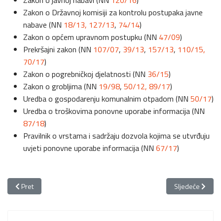
Zakon o javnoj nabavi (NN
120/16
)
Zakon o Državnoj komisiji za kontrolu postupaka javne
nabave (NN
18/13,
127/13
,
74/14
)
Zakon o općem upravnom postupku (NN
47/09
)
Prekršajni zakon (NN
107/07
,
39/13
,
157/13
,
110/15,
70/17
)
Zakon o pogrebničkoj djelatnosti (NN
36/15
)
Zakon o grobljima (NN
19/98
,
50/12,
89/17
)
Uredba o gospodarenju komunalnim otpadom (NN
50/17
)
Uredba o troškovima ponovne uporabe informacija (NN
87/18
)
Pravilnik o vrstama i sadržaju dozvola kojima se utvrđuju
uvjeti ponovne uporabe informacija (NN
67/17
)
Prethodni članak: Financijska izvješća
Sljedeći članak:
Pret
Sljedeće