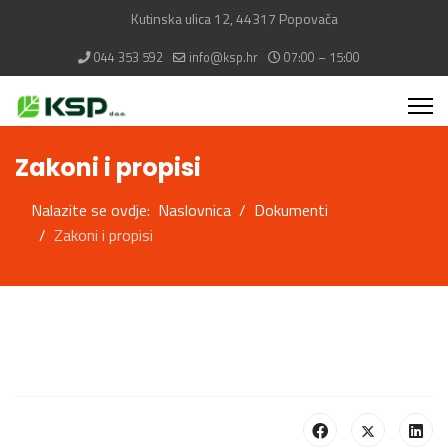
Kutinska ulica 12, 44317 Popovača
044 353 592
info@ksp.hr
07:00 – 15:00
Zakoni i propisi
Nalazite se ovdje:
Naslovnica
Dokumenti
Zakoni i propisi