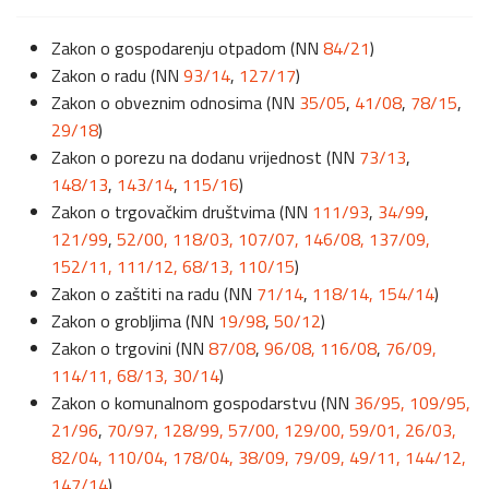
Zakon o gospodarenju otpadom (NN
84/21
)
Zakon o radu (NN
93/14
,
127/17
)
Zakon o obveznim odnosima (NN
35/05
,
41/08
,
78/15
,
29/18
)
Zakon o porezu na dodanu vrijednost (NN
73/13
,
148/13
,
143/14
,
115/16
)
Zakon o trgovačkim društvima (NN
111/93
,
34/99
,
121/99
,
52/00,
118/03,
107/07,
146/08,
137/09,
152/11,
111/12,
68/13,
110/15
)
Zakon o zaštiti na radu (NN
71/14
,
118/14,
154/14
)
Zakon o grobljima (NN
19/98
,
50/12
)
Zakon o trgovini (NN
87/08
,
96/08,
116/08
,
76/09,
114/11,
68/13,
30/14
)
Zakon o komunalnom gospodarstvu (NN
36/95,
109/95,
21/96
,
70/97,
128/99,
57/00,
129/00,
59/01,
26/03,
82/04,
110/04,
178/04,
38/09,
79/09,
49/11,
144/12,
147/14
)