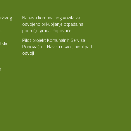
rživog
Nabava komunalnog vozila za
odvojeno prikupljanje otpada na
 i
području grada Popovače
Pilot projekt Komunalnih Servisa
etsku
Popovača – Naviku usvoji, biootpad
odvoji
m