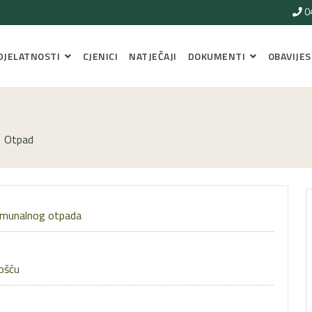
0
DJELATNOSTI
CJENICI
NATJEČAJI
DOKUMENTI
OBAVIJES
Otpad
 komunalnog otpada
ošću