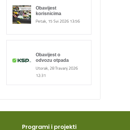
Obavijest
korisnicima
 vrijeme
Petak, 15 Svi 2026 13:56
Obavijest o
odvozu otpada
Utorak, 28 Travanj 2026
12:31
Programi i projekti