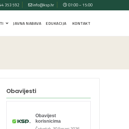
44 353 592
info@ksp.hr
07:00 – 15:00
TI
JAVNA NABAVA
EDUKACIJA
KONTAKT
Obavijesti
Obavijest
korisnicima
Četvrtak, 30 Srpanj 2026