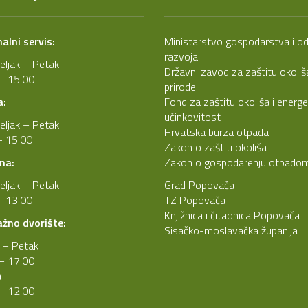
lni servis:
Ministarstvo gospodarstva i od
razvoja
eljak – Petak
Državni zavod za zaštitu okoliša
– 15:00
prirode
a:
Fond za zaštitu okoliša i energ
učinkovitost
eljak – Petak
Hrvatska burza otpada
- 15:00
Zakon o zaštiti okoliša
na:
Zakon o gospodarenju otpado
eljak – Petak
Grad Popovača
- 13:00
TZ Popovača
Knjižnica i čitaonica Popovača
ažno dvorište:
Sisačko-moslavačka županija
 – Petak
– 17:00
a
– 12:00