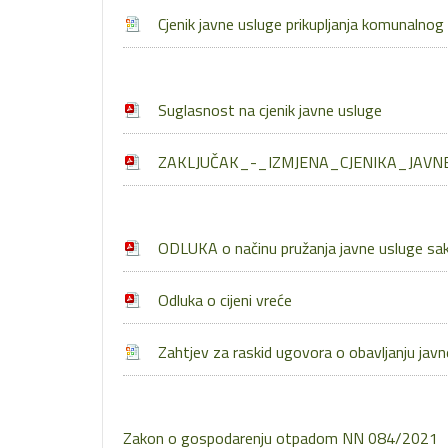
Cjenik javne usluge prikupljanja komunalno
Suglasnost na cjenik javne usluge
ZAKLJUČAK_-_IZMJENA_CJENIKA_JAV
ODLUKA o načinu pružanja javne usluge sa
Odluka o cijeni vreće
Zahtjev za raskid ugovora o obavljanju jav
Zakon o gospodarenju otpadom NN 084/2021