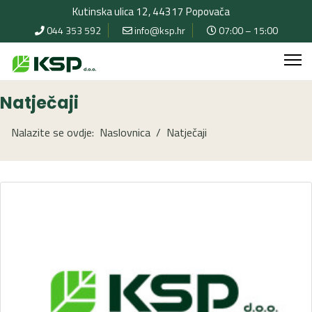
Kutinska ulica 12, 44317 Popovača
044 353 592
info@ksp.hr
07:00 – 15:00
Natječaji
Nalazite se ovdje:
Naslovnica
Natječaji