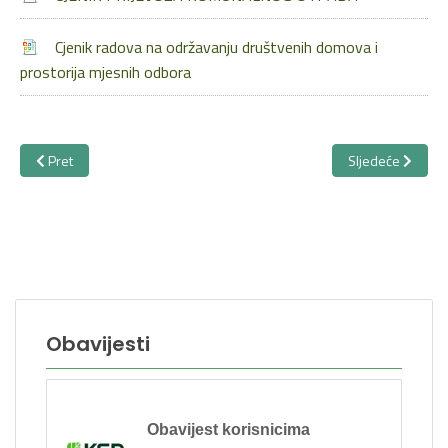
Cjenik radova na održavanju društvenih domova i
prostorija mjesnih odbora
Prethodni članak: Edukacija
Sljedeći članak: 
Pret
Sljedeće
Obavijesti
Obavijest korisnicima