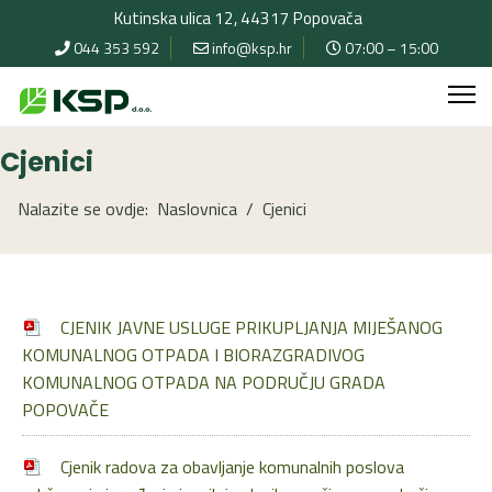
Kutinska ulica 12, 44317 Popovača
044 353 592
info@ksp.hr
07:00 – 15:00
Cjenici
Nalazite se ovdje:
Naslovnica
Cjenici
CJENIK JAVNE USLUGE PRIKUPLJANJA MIJEŠANOG
KOMUNALNOG OTPADA I BIORAZGRADIVOG
KOMUNALNOG OTPADA NA PODRUČJU GRADA
POPOVAČE
Cjenik radova za obavljanje komunalnih poslova