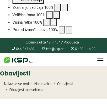
Skaliranje sadržaja
100
%
Veličina fonta
100
%
Visina retka
100
%
Prored između slova
100
%
Kutinska ulica 12, 44317 Popovača
044 353 592
info@ksp.hr
07:00 – 15:00
Obavijesti
Nalazite se ovdje:
Naslovnica
Obavijesti
Obavijest korisnicima