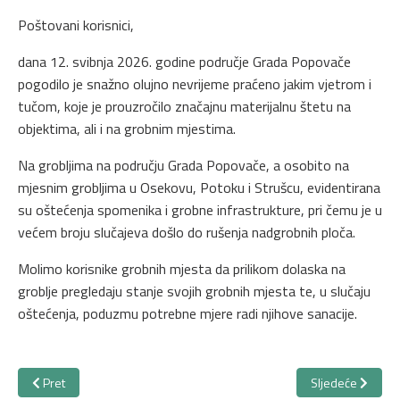
Poštovani korisnici,
dana 12. svibnja 2026. godine područje Grada Popovače
pogodilo je snažno olujno nevrijeme praćeno jakim vjetrom i
tučom, koje je prouzročilo značajnu materijalnu štetu na
objektima, ali i na grobnim mjestima.
Na grobljima na području Grada Popovače, a osobito na
mjesnim grobljima u Osekovu, Potoku i Strušcu, evidentirana
su oštećenja spomenika i grobne infrastrukture, pri čemu je u
većem broju slučajeva došlo do rušenja nadgrobnih ploča.
Molimo korisnike grobnih mjesta da prilikom dolaska na
groblje pregledaju stanje svojih grobnih mjesta te, u slučaju
oštećenja, poduzmu potrebne mjere radi njihove sanacije.
Prethodni članak: Obavijest korisnicima
Sljedeći članak:
Pret
Sljedeće