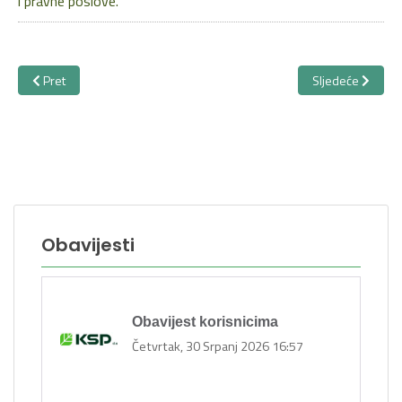
i pravne poslove.
Prethodni članak: Odluka o poništenju Javnog natječaja za zapošljav
Sljedeći članak
Pret
Sljedeće
Obavijesti
Obavijest korisnicima
Četvrtak, 30 Srpanj 2026 16:57