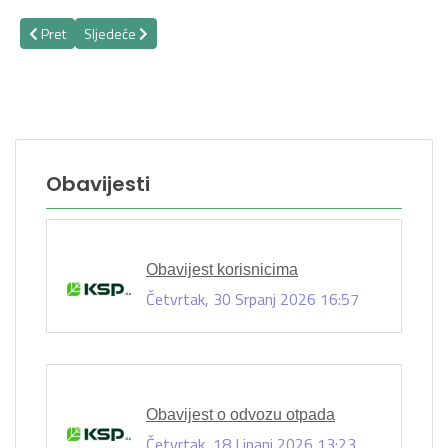
Prethodni članak: Odvoz otpada u ponedjeljak, 5. kolovoza
Sljedeći članak: Obavijest o odvozu otpada
Pret
Sljedeće
Obavijesti
Obavijest korisnicima
Četvrtak, 30 Srpanj 2026 16:57
Obavijest o odvozu otpada
Četvrtak, 18 Lipanj 2026 13:23