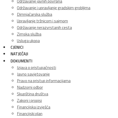
Održavanje javnih površina
Održavanje i upravljanje gradskim grobljima
Dimnjačarska služba
Upravljanje tržnicom i sajmom
Održavanje nerazvrstanih cesta
Zimska služba
Usluga ukopa
CJENICI
NATJEČAJI
DOKUMENTI
Izjava o pristupačnosti
Javno savjetovanje
Pravo na pristup informacijama
Nadzorni odbor
Skupština društva
Zakoni i propisi
Financijska izvješća
Financijski plan