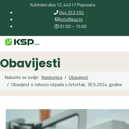
Kutinska ulica 12, 44317 Popovača
044 353 592
info@ksp.hr
07:00 – 15:00
Obavijesti
Nalazite se ovdje:
Naslovnica
Obavijesti
Obavijest o odvozu otpada u četvrtak, 30.5.2024. godine