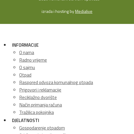
izrada i hosting by
Medialive
INFORMACIJE
O nama
Radno vrijeme
O sajmu
Otpad
Raspored odvoza komunalnog otpada
Prigovori i reklamacije
Reciklažno dvorište
Način primanja računa
Tražilica pokojnika
DJELATNOSTI
Gospodarenje otpadom