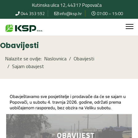
Kutinska ulica 12, 44317 Popovača
044 353 592
info@ksp.hr
07:00 – 15:00
Obavijesti
Nalazite se ovdje:
Naslovnica
Obavijesti
Sajam obavjest