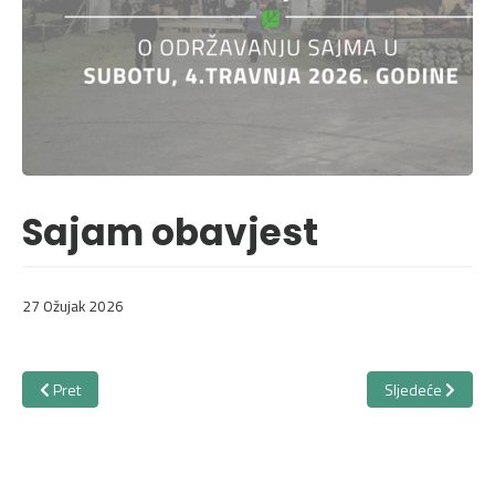
Sajam obavjest
27 Ožujak 2026
Prethodni članak: Obavijest o odvozu otpada
Sljedeći članak: 
Pret
Sljedeće